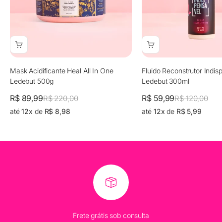
Mask Acidificante Heal All In One
Fluido Reconstrutor Indis
Ledebut 500g
Ledebut 300ml
Preço promocional
Preço promocional
R$ 89,99
Preço normal
R$ 59,99
Preço normal
R$ 220,00
R$ 120,00
até
12x
de
R$ 8,98
até
12x
de
R$ 5,99
Frete grátis sob consulta