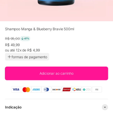
Shampoo Manga & Blueberry Bravie 500ml
Preço promocional
Preço normal
R$ 95,00
47%
Preço promocional
R$ 49,99
ou até 12x de R$ 4,99
formas de pagamento
Adicionar ao carrinho
Indicação